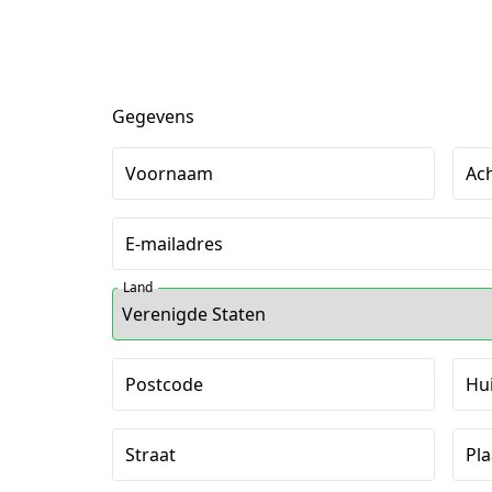
Gegevens
Voornaam
Ac
E-mailadres
Land
Postcode
Hu
Straat
Pla