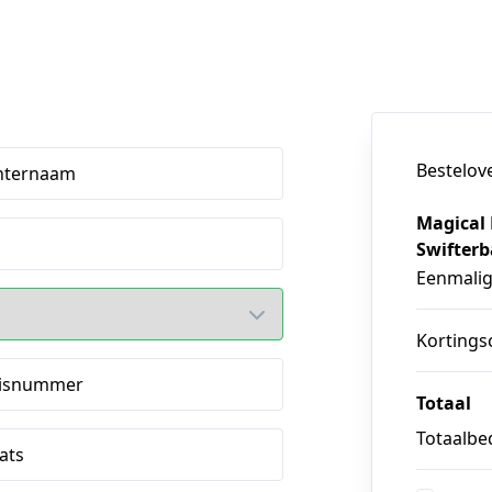
Bestelov
hternaam
Magical 
Swifterb
Eenmali
Kortings
isnummer
Totaal
Totaalbed
ats